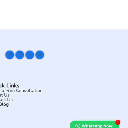
ck Links
 a Free Consultation
t Us
act Us
Blog
1
WhatsApp Now!