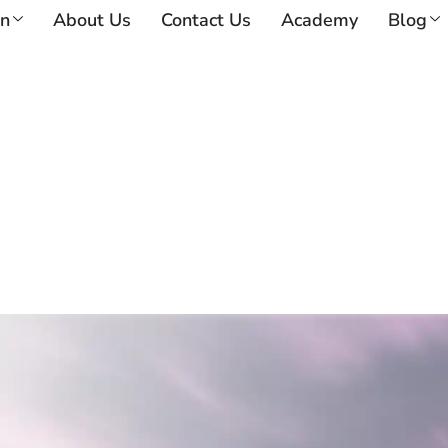
on
About Us
Contact Us
Academy
Blog