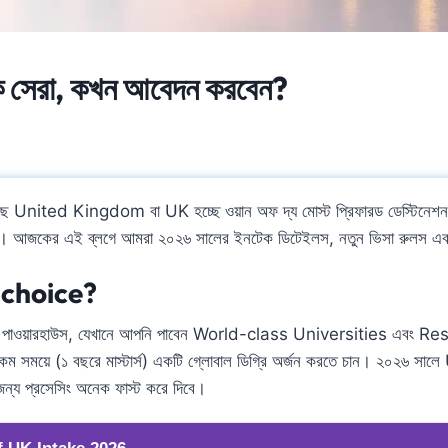
 সেরা, কখন আবেদন করবেন?
ে United Kingdom বা UK হচ্ছে ওয়ান অফ দ্য মোস্ট প্রিফারড ডেস্টিনেশ
। আজকের এই ব্লগে আমরা ২০২৬ সালের ইনটেক ডিটেইলস, নতুন ভিসা রুলস এবং
া choice?
াওয়ারহাউস, যেখানে আপনি পাবেন World-class Universities এবং R
ারা কম সময়ে (১ বছরে মাস্টার্স) একটি গ্লোবাল ডিগ্রি অর্জন করতে চান। ২০২৬ স
র জন্য প্রসেসিং অনেক ফাস্ট করে দিবে।