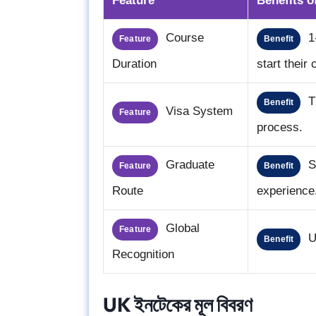
Feature
Benefits o
Course
1-
Feature
Benefit
Duration
start their 
Th
Benefit
Visa System
Feature
process.
Graduate
St
Feature
Benefit
Route
experience
Global
Feature
UK
Benefit
Recognition
UK ইনটেকের মূল বিবরণ