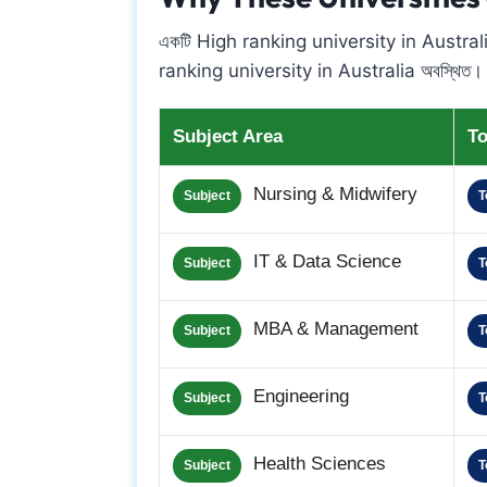
একটি High ranking university in Australia-তে চান্
ranking university in Australia অবস্থিত। নিচে 
Subject Area
To
Nursing & Midwifery
Subject
T
IT & Data Science
Subject
T
MBA & Management
Subject
T
Engineering
Subject
T
Health Sciences
Subject
T