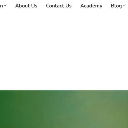
on
About Us
Contact Us
Academy
Blog