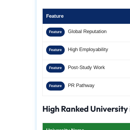
Feature
Global Reputation
Feature
High Employability
Feature
Post-Study Work
Feature
PR Pathway
Feature
High Ranked University 