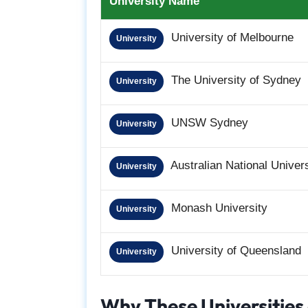
University Name
University of Melbourne
University
The University of Sydney
University
UNSW Sydney
University
Australian National Univers
University
Monash University
University
University of Queensland
University
Why These Universities