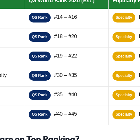
QS World Rank 2026 (Est.)
Popularly
#14 – #16
B
QS Rank
Specialty
#18 – #20
H
QS Rank
Specialty
#19 – #22
L
QS Rank
Specialty
ity
#30 – #35
B
QS Rank
Specialty
#35 – #40
L
QS Rank
Specialty
#40 – #45
P
QS Rank
Specialty
 are on Top Ranking?